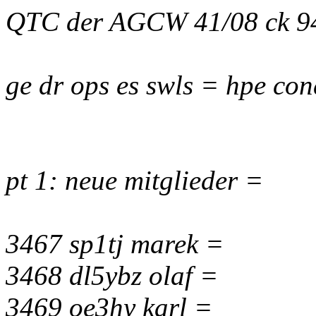
QTC der AGCW 41/08 ck 9
ge dr ops es swls = hpe con
pt 1: neue mitglieder =
3467 sp1tj marek =
3468 dl5ybz olaf =
3469 oe3hy karl =