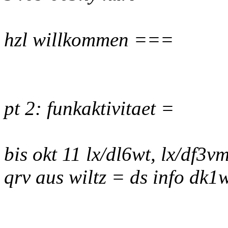
hzl willkommen ===
pt 2: funkaktivitaet =
bis okt 11 lx/dl6wt, lx/df3v
qrv aus wiltz = ds info dk