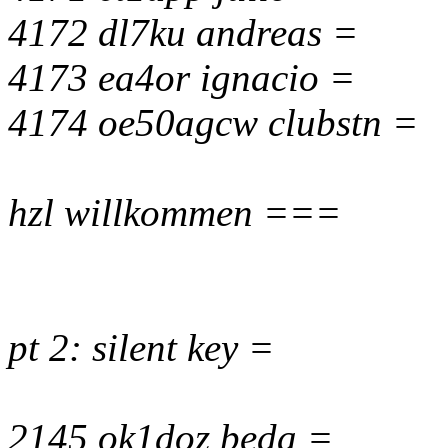
4172 dl7ku andreas =
4173 ea4or ignacio =
4174 oe50agcw clubstn =
hzl willkommen ===
pt 2: silent key =
2145 ok1doz beda =