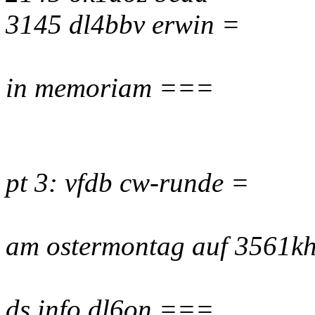
3145 dl4bbv erwin =
in memoriam ===
pt 3: vfdb cw-runde =
am ostermontag auf 3561k
ds info dl6on ===