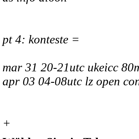
pt 4: konteste =
mar 31 20-21utc ukeicc 80
apr 03 04-08utc lz open co
+